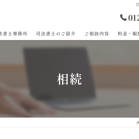
01
法書士事務所
司法書士のご紹介
ご相談内容
料金・報
過払い金
任意整理
相続
登記
相続
遺産分割