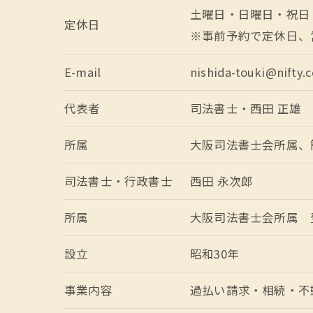
土曜日・日曜日・祝日
定休日
※事前予約で定休日、
E-mail
nishida-touki@nifty.
代表者
司法書士・西田 正雄
所属
大阪司法書士会所属、簡
司法書士・行政書士
西田 永次郎
所属
大阪司法書士会所属 登
設立
昭和30年
事業内容
過払い請求・相続・不