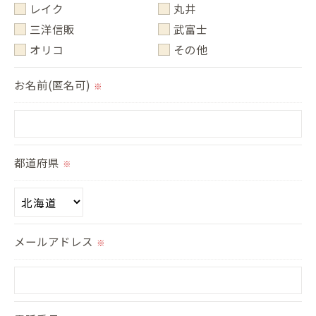
レイク
丸井
三洋信販
武富士
オリコ
その他
お名前(匿名可)
※
都道府県
※
メールアドレス
※