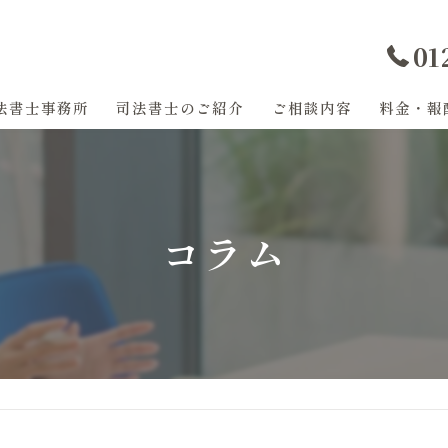
01
法書士事務所
司法書士のご紹介
ご相談内容
料金・報
過払い金
任意整理
コラム
登記
相続
遺産分割