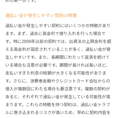
過払い金請求に必要な書類の準備
過払い金請求のためのスケジュール管理
過払い金が発生しやすい契約の特徴
過払い金請求の際のフィードバックの活用
過払い金が発生しやすい契約にはいくつかの特徴があり
過払い金請求プロセスの流れ
ます。まず、過去に高金利で借り入れを行った場合で
専門家と連携して進める方法
す。特に2006年以前の契約では、出資法の上限金利を超
過払い金トラブルを避けるためにできること
える高金利が設定されていることが多く、過払い金が発
過払い金トラブルを避けるための予防策
生しやすいです。また、長期間にわたって返済を続けて
適切な借入れと返済の方法
いる場合も注意が必要です。期間が長ければ長いほど、
支払いすぎた利息の総額が大きくなる可能性がありま
早期に過払い金発生をチェックする方法
す。さらに、消費者金融やクレジットカード会社からの
金融機関との良好な関係の築き方
借入が複数回にわたる場合も要注意です。複数の契約が
過払い金に関する最新情報のアップデート
あると、それぞれで過払い金が発生している可能性が高
定期的な財務見直しの重要性
まります。これらの特徴を持つ契約は、過払い金トラブ
過払い金トラブルを防ぐための専門家のアドバ
ルに巻き込まれるリスクが高いため、早めに契約内容を
イス