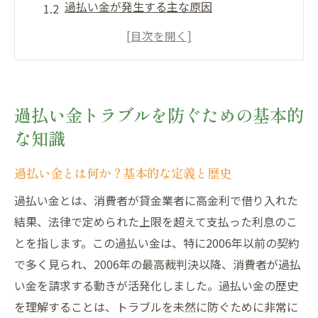
過払い金が発生する主な原因
過払い金に関する法律と規制
過払い金が発生しやすい契約の特徴
過払い金と消費者金融の関係性
過払い金に関する最新の統計データ
過払い金トラブルを防ぐための基本的
過払い金を請求する際の重要なポイント
な知識
過払い金請求の基本的な手続き
過払い金とは何か？基本的な定義と歴史
過払い金を請求するための必要な書類
過払い金請求の時効とその対策
過払い金とは、消費者が貸金業者に高金利で借り入れた
結果、法律で定められた上限を超えて支払った利息のこ
過払い金請求に関わるリスクとその回避策
とを指します。この過払い金は、特に2006年以前の契約
過払い金請求の具体例と体験談
で多く見られ、2006年の最高裁判決以降、消費者が過払
専門家に相談する際の注意点
い金を請求する動きが活発化しました。過払い金の歴史
過払い金の発生を未然に防ぐ方法
を理解することは、トラブルを未然に防ぐために非常に