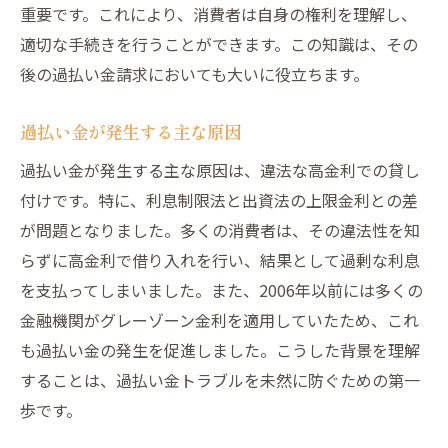
適切な借入れ契約の選び方
重要です。これにより、消費者は自身の権利を理解し、
金利の見直しと適切な返済計画
適切な手続きを行うことができます。この知識は、その
過払い金トラブルを未然に防ぐ金融機関の
後の過払い金請求においても大いに役立ちます。
選び方
過払い金が発生する主な原因
過払い金が発生しにくい契約方法
金融教育の重要性とその効果
過払い金が発生する主な原因は、違法な高金利での貸し
付けです。特に、利息制限法と出資法の上限金利との差
借入前に確認すべきポイント
が問題となりました。多くの消費者は、その違法性を知
過払い金トラブルが起きる前に知っておきたい
らずに高金利で借り入れを行い、結果として過剰な利息
こと
を支払ってしまいました。また、2006年以前には多くの
過払い金トラブルの典型的なケース
金融機関がグレーゾーン金利を適用していたため、これ
金融機関との交渉のポイント
も過払い金の発生を促進しました。こうした背景を理解
過払い金に関する最新の判例
することは、過払い金トラブルを未然に防ぐための第一
トラブルを回避するための情報収集方法
歩です。
過払い金に関するQ&A