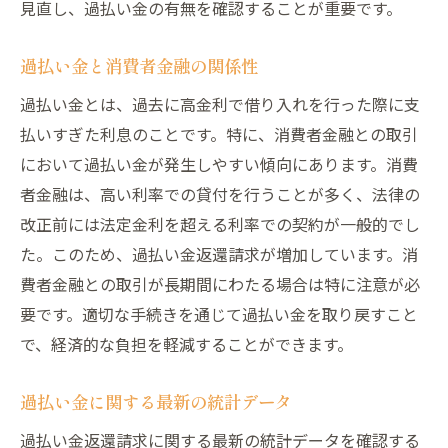
見直し、過払い金の有無を確認することが重要です。
司法書士や弁護士からの実践的なアドバイ
ス
過払い金と消費者金融の関係性
過払い金請求の成功事例とそのポイント
過払い金とは、過去に高金利で借り入れを行った際に支
専門家に相談するタイミング
払いすぎた利息のことです。特に、消費者金融との取引
過払い金トラブルを避けるための法的サポ
において過払い金が発生しやすい傾向にあります。消費
ート
者金融は、高い利率での貸付を行うことが多く、法律の
改正前には法定金利を超える利率での契約が一般的でし
専門家とのコミュニケーションのコツ
た。このため、過払い金返還請求が増加しています。消
過払い金請求後のフォローアップ
費者金融との取引が長期間にわたる場合は特に注意が必
要です。適切な手続きを通じて過払い金を取り戻すこと
で、経済的な負担を軽減することができます。
過払い金に関する最新の統計データ
過払い金返還請求に関する最新の統計データを確認する