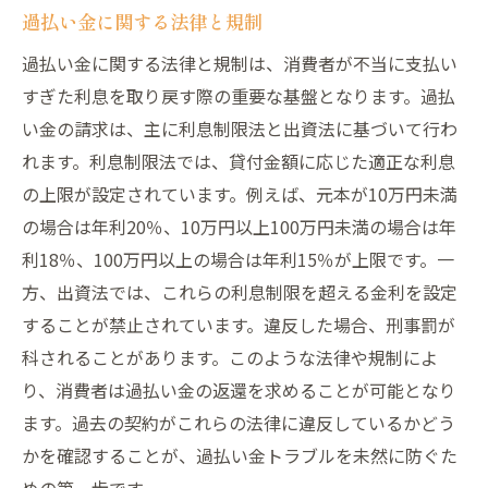
過払い金に関する法律と規制
過払い金トラブルを防ぐためのチェックリ
スト
過払い金に関する法律と規制は、消費者が不当に支払い
過払い金トラブルのリスクとその回避策
すぎた利息を取り戻す際の重要な基盤となります。過払
い金の請求は、主に利息制限法と出資法に基づいて行わ
過払い金請求のリスクとは？
れます。利息制限法では、貸付金額に応じた適正な利息
金融機関との訴訟リスクをどう回避するか
の上限が設定されています。例えば、元本が10万円未満
過払い金請求における心理的ストレス
の場合は年利20％、10万円以上100万円未満の場合は年
過払い金トラブルのリスク管理法
利18％、100万円以上の場合は年利15％が上限です。一
過払い金請求後の生活への影響
方、出資法では、これらの利息制限を超える金利を設定
過払い金トラブルを避けるための心構え
することが禁止されています。違反した場合、刑事罰が
過払い金トラブルを回避するための具体的な手
科されることがあります。このような法律や規制によ
順
り、消費者は過払い金の返還を求めることが可能となり
ます。過去の契約がこれらの法律に違反しているかどう
過払い金請求のステップバイステップガイ
かを確認することが、過払い金トラブルを未然に防ぐた
ド
めの第一歩です。