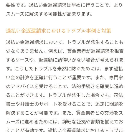
実際の返還請求の流れとそのポイント
要性です。過払い金返還請求は早めに行うことで、より
スムーズに解決する可能性が高まります。
過払い金返還請求の成功体験から学ぶ
経済的安心を得るための具体的なアドバイ
過払い金返還請求におけるトラブル事例と対策
ス
過払い金返還請求において、トラブルが発生することも
大阪府での過払い金返還成功の秘訣専門家が伝
少なくありません。例えば、貸金業者が返還請求を拒否
授するポイント
するケースや、返還額に納得いかない場合が考えられま
専門家が教える過払い金返還のポイント
す。こうしたトラブルを未然に防ぐためには、まず過払
大阪府での成功する過払い金返還の秘訣
い金の計算を正確に行うことが重要です。また、専門家
過払い金返還請求の専門家からのアドバイ
のアドバイスを受けることで、法的手続きを確実に進め
ス
ることができます。トラブルが発生した場合でも、司法
成功するための過払い金返還請求のステッ
書士や弁護士のサポートを受けることで、迅速に問題を
プ
解決することが可能です。また、貸金業者との交渉をス
大阪府での実践的な過払い金返還の方法
ムーズに進めるためには、詳細な証拠や書類を揃えてお
専門家が伝授する過払い金返還の成功事例
くことが有効です。過払い金返還請求におけるトラブル