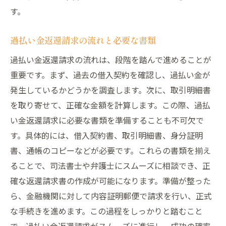
す。
過払い金返還のための有効な証拠の収集方
法
過払い金返還請求の流れと必要な書類
過払い金返還請求の体験談大阪府での実際の事
過払い金返還請求の流れは、段階を踏んで進めることが
例と成果
重要です。まず、過去の借入契約を確認し、過払い金が
大阪府での過払い金返還に成功した事例紹
発生しているかどうかを調査します。次に、取引明細書
介
を取り寄せて、正確な金額を計算します。この際、過払
過払い金返還請求の成功談と失敗談
い金返還請求に必要な書類を準備することも不可欠で
過払い金請求で実際に経済的安心を取り戻
す。具体的には、借入契約書、取引明細書、身分証明
した人々の声
書、通帳のコピーなどが必要です。これらの書類を揃え
専門家の助けを借りて過払い金請求を成功
ることで、司法書士や弁護士にスムーズに相談でき、正
させた体験談
確な返還請求書の作成が可能になります。準備が整った
過払い金返還請求の過程で直面した困難と
ら、金融機関に対して内容証明郵便で請求を行い、正式
その解決策
な手続きを進めます。この過程をしっかりと踏むこと
過払い金返還を経験した人々が語るアドバ
で、過払い金返還請求がスムーズに進行し、成功の確率