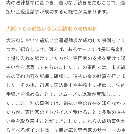
過払い金返還相談の重要性とは？
内の法律基準に基づき、適切な手続きを踏むことで、過
大阪府での相談先とその役割
払い金返還請求が成功する可能性が高まります。
過払い金返還相談による精神的・経済的効
大阪府での過払い金返還請求の成功事例
果
大阪府において過払い金返還請求が成功した事例をいく
過払い金返還相談の流れと具体的なステッ
つかご紹介します。例えば、あるケースでは長年高金利
プ
で借り入れを続けていた方が、専門家の支援を受けて過
実際に相談を受けた人々の声
払い金を返還してもらいました。この事例では、まず過
過払い金返還相談の成功事例とその効果
去の契約内容を詳細に確認し、過払い金の計算を行いま
過払い金返還請求で経済的安心を大阪府での具
した。その後、迅速に司法書士や弁護士に相談し、法的
体的なアプローチ
手続きを進めることで、スムーズに返還が実現しまし
経済的安心を取り戻すための過払い金返還
た。また、別の事例では、過払い金の存在を知らなかっ
請求
た方が、専門家のアドバイスを受けることで多額の過払
大阪府での具体的な返還請求の方法
い金を取り戻すことができました。これらの成功事例か
過払い金返還請求のための効果的な戦略
ら学べるポイントは、早期対応と専門家のサポートの重