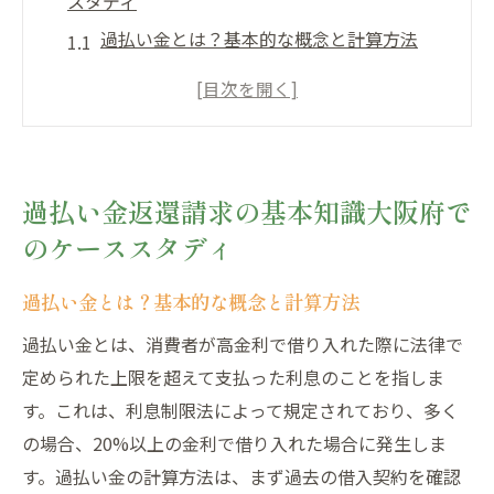
スタディ
過払い金とは？基本的な概念と計算方法
大阪府での過払い金返還請求の法律基準
過払い金返還請求の流れと必要な書類
過払い金返還のための大阪府での具体的な
ステップ
過払い金返還請求の基本知識大阪府で
大阪府での過払い金返還請求の成功事例
のケーススタディ
過払い金返還請求におけるトラブル事例と
対策
過払い金とは？基本的な概念と計算方法
過払い金請求を成功させるための大阪府での専
過払い金とは、消費者が高金利で借り入れた際に法律で
門家の選び方
定められた上限を超えて支払った利息のことを指しま
信頼できる司法書士の選び方
す。これは、利息制限法によって規定されており、多く
過払い金請求に強い弁護士の探し方
の場合、20%以上の金利で借り入れた場合に発生しま
大阪府での専門家の口コミと評判の確認方
す。過払い金の計算方法は、まず過去の借入契約を確認