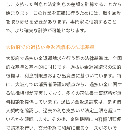
法
し、支払った利息と法定利息の差額を計算することから
始まります。この作業を正確に行うためには、取引履歴
相談前に準備すべき情報と書類
を取り寄せる必要があります。専門家に相談すること
専門家の報酬体系とその確認方法
で、より確実な計算が可能となります。
成功体験談から見る専門家選びのポイント
大阪府での過払い金返還手続きの流れと重要ポ
大阪府での過払い金返還請求の法律基準
イント
大阪府で過払い金返還請求を行う際の法律基準は、全国
過払い金返還手続きを始める前に必要な準
的な基準と基本的に同じです。過払い金返還請求の法的
備
根拠は、利息制限法および出資法に基づいています。特
過払い金請求の手続きフローとスケジュー
に、大阪府では消費者保護の観点から、過払い金に関す
ル
る法律相談が充実しており、多くの司法書士事務所が無
過払い金返還請求における重要な法的ポイ
料相談を提供しています。過払い金返還請求は、まず借
ント
入契約を確認し、過去の利息支払いが法定上限を超えて
大阪府の裁判所での手続きの流れ
いるかを確認します。その後、金融機関に内容証明郵便
手続き中の注意点とトラブル回避策
で請求を行い、交渉を経て和解に至るケースが多いで