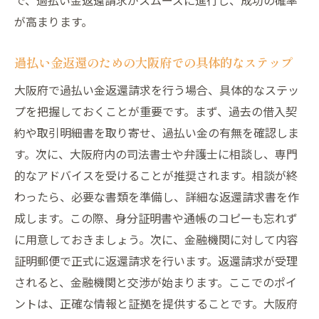
イス
が高まります。
過払い金返還のメリットとリスク大阪府での成
過払い金返還のための大阪府での具体的なステップ
功事例から学ぶ
過払い金返還のメリットとは？
大阪府で過払い金返還請求を行う場合、具体的なステッ
プを把握しておくことが重要です。まず、過去の借入契
過払い金返還請求におけるリスクとその対
約や取引明細書を取り寄せ、過払い金の有無を確認しま
策
す。次に、大阪府内の司法書士や弁護士に相談し、専門
成功事例から学ぶ過払い金返還の有効性
的なアドバイスを受けることが推奨されます。相談が終
過払い金返還による経済的な効果
わったら、必要な書類を準備し、詳細な返還請求書を作
過払い金返還請求における失敗例と教訓
成します。この際、身分証明書や通帳のコピーも忘れず
リスクを最小限に抑えるための具体的な方
に用意しておきましょう。次に、金融機関に対して内容
法
証明郵便で正式に返還請求を行います。返還請求が受理
大阪府での過払い金返還相談の重要性とその効
されると、金融機関と交渉が始まります。ここでのポイ
果
ントは、正確な情報と証拠を提供することです。大阪府