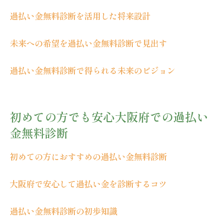
未来再構築の鍵：過払い金無料診断
過払い金無料診断を活用した将来設計
過払い金無料診断で再構築する大阪府の未
来
未来への希望を過払い金無料診断で見出す
大阪府で未来を変える過払い金無料診断
過払い金無料診断による未来の再構築ステ
過払い金無料診断で得られる未来のビジョン
ップ
大阪府の未来を過払い金無料診断で変える
過払い金無料診断が未来を再構築する力
初めての方でも安心大阪府での過払い
金無料診断
大阪府の過払い金無料診断があなたの不安を解
消
初めての方におすすめの過払い金無料診断
不安を解消する過払い金無料診断の力
大阪府の無料診断で心の平穏を手に入れる
大阪府で安心して過払い金を診断するコツ
過払い金無料診断で不安を取り除く方法
過払い金無料診断の初歩知識
大阪府での過払い金無料診断がもたらす安