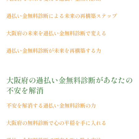
理由
過払い金無料診断による未来の再構築ステップ
大阪府で過払い金の無料診断を受けるべき理由
過払い金無料診断を受けるべき大阪府での
大阪府の未来を過払い金無料診断で変える
理由
大阪府ならではの過払い金無料診断の利点
過払い金無料診断が未来を再構築する力
過払い金無料診断を受ける理由と大阪府の
特長
大阪府の過払い金無料診断があなたの
大阪府で過払い金無料診断を受けるべき背
景
不安を解消
無料診断が大阪府で必要とされる理由
不安を解消する過払い金無料診断の力
大阪府での過払い金無料診断の重要性
過払い金無料診断で大阪府の未来を取り戻そう
大阪府の無料診断で心の平穏を手に入れる
過払い金無料診断で大阪府の未来を再生