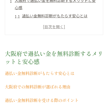
大阪府で過払い金を無料診断するメリットと安
心感
過払い金無料診断がもたらす安心とは
大阪府での無料診断が選ばれる理由
過払い金無料診断を受ける際のポイント
大阪府の過払い金無料診断の流れ
過払い金無料診断で安心を実感
大阪府で過払い金を無料診断するメリ
大阪府で無料診断を受ける前に知っておく
ットと安心感
べきこと
過払い金の無料診断で見えてくる未来の可能性
過払い金無料診断がもたらす安心とは
未来を切り開く第一歩：過払い金無料診断
大阪府での無料診断が選ばれる理由
過払い金無料診断が示す新たな可能性
大阪府での無料診断による未来予測
過払い金無料診断を受ける際のポイント
過払い金無料診断を活用した将来設計