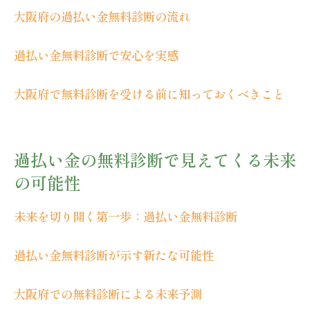
未来への希望を過払い金無料診断で見出す
大阪府の過払い金無料診断の流れ
過払い金無料診断で得られる未来のビジョ
過払い金無料診断で安心を実感
ン
初めての方でも安心大阪府での過払い金無料診
大阪府で無料診断を受ける前に知っておくべきこと
断
初めての方におすすめの過払い金無料診断
大阪府で安心して過払い金を診断するコツ
過払い金の無料診断で見えてくる未来
過払い金無料診断の初歩知識
の可能性
初めての無料診断で安心を手に入れる方法
未来を切り開く第一歩：過払い金無料診断
初めてでも安心な過払い金無料診断の流れ
初心者向け過払い金無料診断ガイド
過払い金無料診断が示す新たな可能性
過払い金無料診断で大阪府の未来を再構築する
方法
大阪府での無料診断による未来予測