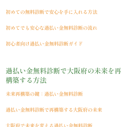
心感
初めての無料診断で安心を手に入れる方法
過払い金無料診断で得られる安心と信頼
不安を解消するための過払い金無料診断
初めてでも安心な過払い金無料診断の流れ
過払い金無料診断で大阪府での新たな一歩を踏
み出す
初心者向け過払い金無料診断ガイド
新たな一歩を踏み出す過払い金無料診断
大阪府で過払い金無料診断から始まる新た
過払い金無料診断で大阪府の未来を再
な人生
構築する方法
新しい未来を切り開く過払い金無料診断
過払い金無料診断で大阪府の新しい一歩を
未来再構築の鍵：過払い金無料診断
サポート
過払い金無料診断で未来への一歩を踏み出
過払い金無料診断で再構築する大阪府の未来
す
大阪府で過払い金無料診断を受ける新たな
大阪府で未来を変える過払い金無料診断