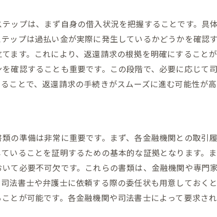
プロセス全体を通じた確認書の持つ安心感
ステップは、まず自身の借入状況を把握することです。具
確認書がもたらす手続きの透明性と信頼性
ステップは過払い金が実際に発生しているかどうかを確認
返還プロセスを円滑に進めるための確認書の活用事例
立てます。これにより、返還請求の根拠を明確にすること
ンを確認することも重要です。この段階で、必要に応じて
けることで、返還請求の手続きがスムーズに進む可能性が高
書類の準備は非常に重要です。まず、各金融機関との取引
していることを証明するための基本的な証拠となります。
おいて必要不可欠です。これらの書類は、金融機関や専門
、司法書士や弁護士に依頼する際の委任状も用意しておく
ることが可能です。各金融機関や司法書士によって要求さ