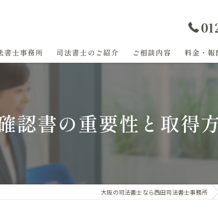
01
法書士事務所
司法書士のご紹介
ご相談内容
料金・報
過払い金
任意整理
確認書の重要性と取得
登記
相続
遺産分割
大阪の司法書士なら西田司法書士事務所