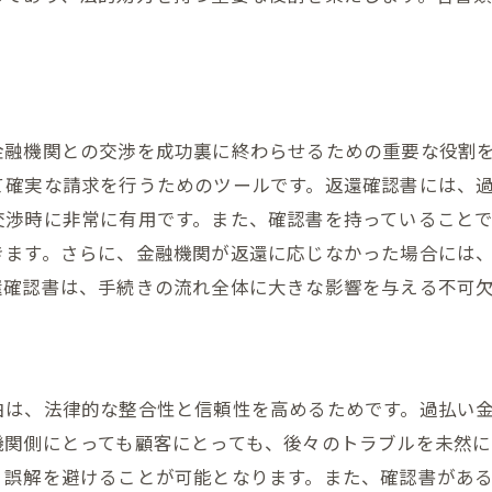
過払い金返還確認書を持つことで得られる心の安定
過払い金返還確認書の取得で返還手続きを始める第一歩
手続きのスムーズな開始に確認書が欠かせない理由
確認書取得後の次のステップ
金融機関との交渉を成功裏に終わらせるための重要な役割
安心して手続きを進めるための確認書の役割
て確実な請求を行うためのツールです。返還確認書には、
司法書士と連携した手続きの進行方法
交渉時に非常に有用です。また、確認書を持っていること
確認書を用いた手続きの進行管理
きます。さらに、金融機関が返還に応じなかった場合には
返還手続きを妨げる要因の回避策
還確認書は、手続きの流れ全体に大きな影響を与える不可
司法書士が教える過払い金返還確認書の活用法
専門家が推奨する確認書の効果的な使い方
実務における確認書の具体的な利用例
由は、法律的な整合性と信頼性を高めるためです。過払い
司法書士が確認書を活用する場面
機関側にとっても顧客にとっても、後々のトラブルを未然に
過去の事例から学ぶ確認書の重要性
、誤解を避けることが可能となります。また、確認書があ