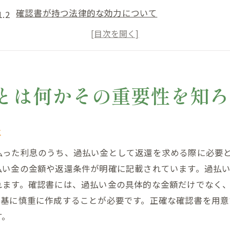
確認書が持つ法律的な効力について
過払い金返還確認書と他の関連書類の違い
確認書が返還手続きで果たす役割
金融機関が確認書を重視する理由
過払い金返還確認書を理解するためのポイント
とは何かその重要性を知ろ
過払い金返還確認書の取得方法と手順を詳しく解説
確認書を取得するための初期ステップ
は
必要書類のリストとその取得方法
払った利息のうち、過払い金として返還を求める際に必要
司法書士の役割と依頼の流れ
払い金の金額や返還条件が明確に記載されています。過払
金融機関に対する確認書の提出手順
れます。確認書には、過払い金の具体的な金額だけでなく
確認書の取得にかかる時間と費用
を基に慎重に作成することが必要です。正確な確認書を用意
トラブルなく取得するための注意点
す。
金融機関との交渉をスムーズにする過払い金返還確認書の