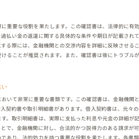
交渉開始前に確認書を準備する理由
確認書が交渉を円滑にする具体的な方法
際に重要な役割を果たします。この確認書は、法律的に有
フィードバックを活用した交渉戦略
、過払い金の返還に関する具体的な条件や期日が記載され
交渉における確認書の優先順位
成する際には、金融機関との交渉内容を詳細に反映させる
金融機関との信頼関係構築の鍵
受けることが推奨されます。また、確認書は後にトラブル
交渉結果を最大化するための確認書の使い方
過払い金返還確認書が必要な理由とその具体的な効果
違い
確認書が法的根拠を提供する理由
返還請求の正当性を証明する効果
において非常に重要な書類です。この確認書は、金融機関
金融機関が確認書を必要とする理由
借入契約書や取引明細書があります。借入契約書は、元々
ます。取引明細書は、実際に支払った利息や元金の詳細が
手続きの透明性を確保するための確認書
ことで、金融機関に対し、合法的かつ説得力のある請求が
確認書が返還の迅速化に寄与する場面
のであり、法的効力を持つ重要な役割を果たします。各書