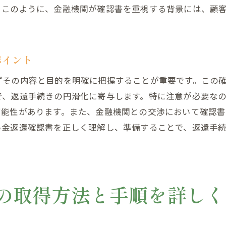
確認書が果たす補完的な役割
。このように、金融機関が確認書を重視する背景には、顧
専門家の視点から見た確認書の有用性
過払い金返還確認書を用いた確実な返還請求の方法
ポイント
返還請求を確実にするための確認書の重要性
具体的な請求手順と確認書の役割
ずその内容と目的を明確に把握することが重要です。この
返還請求における確認書の効果的な提出タイミング
で、返還手続きの円滑化に寄与します。特に注意が必要な
可能性があります。また、金融機関との交渉において確認
請求が認められるための確認書の重要データ
い金返還確認書を正しく理解し、準備することで、返還手
確認書を使った請求プロセスの最重要ポイント
返還請求の成功事例に見る確認書の活用
過払い金返還確認書を手に入れて安心の返還プロセスを
確認書が返還プロセスに与える安心感
の取得方法と手順を詳しく
トラブル回避に繋がる確認書の意義
安心して返還を進めるための確認書の役割