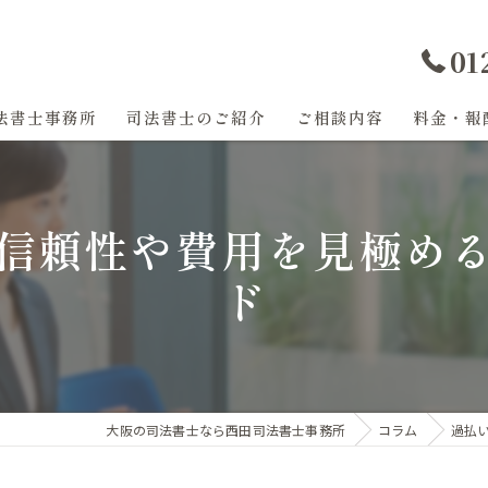
01
法書士事務所
司法書士のご紹介
ご相談内容
料金・報
過払い金
信頼性や費用を見極め
任意整理
ド
登記
相続
遺産分割
大阪の司法書士なら西田司法書士事務所
コラム
過払