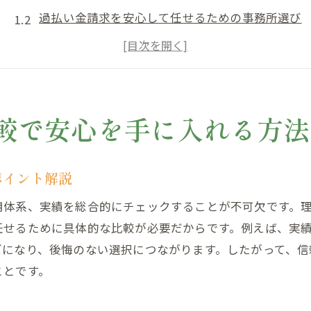
過払い金請求を安心して任せるための事務所選び
過払い金の評判や口コミが選定時の安心材料に
過払い金のランキングと事務所比較の重要性
過払い金相談時のトラブル回避と安心の条件
過払い金事務所のおすすめ比較法で安心確保
較で安心を手に入れる方法
信頼できる過払い金事務所を見極めるコツ
過払い金事務所の信頼性を見抜く実績チェック法
ポイント解説
過払い金請求で重視すべき口コミと評判の見方
用体系、実績を総合的にチェックすることが不可欠です。
過払い金の法律事務所選びで怪しい点を回避
任せるために具体的な比較が必要だからです。例えば、実
過払い金請求の専門性と信頼性を比較するコツ
ズになり、後悔のない選択につながります。したがって、信
過払い金相談の際に確認したい信頼の指標
ことです。
過払い金の弁護士や事務所を選ぶ基準の整理
迷ったときの過払い金事務所選びの着眼点