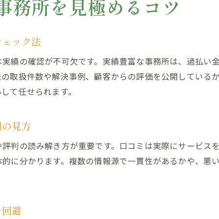
事務所を見極めるコツ
過払い金相談の信頼性と実績チェック方法
過払い金に強い法律事務所の選び方とコツ
過払い金事務所選びで後悔しないための注意点
チェック法
過払い金事務所選びで後悔しない注意点を解説
は実績の確認が不可欠です。実績豊富な事務所は、過払い
過払い金請求の相談前に確認すべきリスク
去の取扱件数や解決事例、顧客からの評価を公開している
過払い金ランキングや評判の鵜呑みリスクとは
心して任せられます。
過払い金の相談時に押さえるべき注意事項
判の見方
過払い金事務所選びでありがちな失敗防止策
過払い金相談時に信頼できない点の見抜き方
や評判の読み解き方が重要です。口コミは実際にサービス
納得の過払い金請求を実現する事務所比較術
体的に分かります。複数の情報源で一貫性があるかや、悪
納得できる過払い金請求の事務所比較術解説
過払い金事務所の比較で最大限取り戻す秘訣
を回避
過払い金請求で後悔しない比較ポイントとは