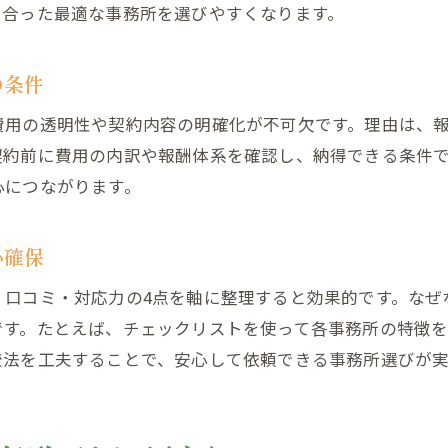
過払い金のおすすめ事務所比較で失敗を防ぐ
に合った最適な事務所を選びやすくなります。
費用と信頼性で選ぶ過払い金相談のポイント
過払い金相談時の費用と信頼性の比較方法
の条件
過払い金請求で費用対効果を重視する選び方
費用の透明性や契約内容の明確化が不可欠です。理由は、
過払い金事務所の料金体系と信頼性チェック
契約前に費用の内訳や報酬体系を確認し、納得できる条件
過払い金相談のおすすめ事務所比較ポイント
心につながります。
過払い金の弁護士費用やからくりを理解する
過払い金相談で安心できる費用説明の重要性
心確保
過払い金請求に強い事務所の特徴を徹底解説
・口コミ・対応力の4点を軸に整理すると効果的です。なぜ
過払い金請求に強い事務所の特徴と見分け方
です。たとえば、チェックリストを使って各事務所の特徴
過払い金事務所の実績や対応力を徹底比較
較法を工夫することで、安心して依頼できる事務所選びが実
過払い金請求でおすすめされる事務所の傾向
過払い金事務所選びで重視すべき専門性