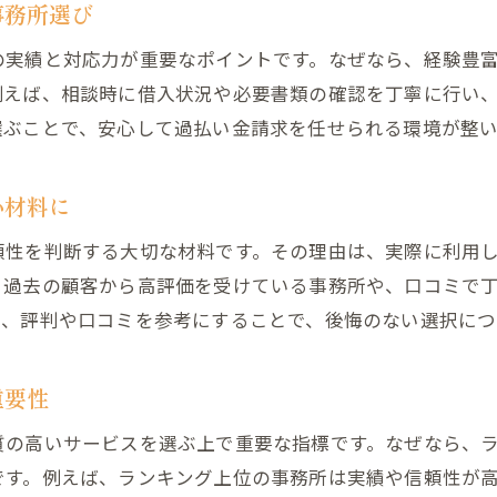
事務所選び
過払い金事務所選びに迷った際の比較ポイント
の実績と対応力が重要なポイントです。なぜなら、経験豊
過払い金請求で悩んだときの相談方法を解説
例えば、相談時に借入状況や必要書類の確認を丁寧に行い
過払い金のランキングや評判をどう活用するか
選ぶことで、安心して過払い金請求を任せられる環境が整い
過払い金事務所のおすすめ理由と選択基準
過払い金相談で注意すべきデメリットとは
心材料に
過払い金事務所の信頼性を比較して選ぶ視点
頼性を判断する大切な材料です。その理由は、実際に利用
過払い金請求で失敗しない事務所比較の秘訣
、過去の顧客から高評価を受けている事務所や、口コミで
過払い金請求で失敗しない事務所比較の実践法
て、評判や口コミを参考にすることで、後悔のない選択につ
過払い金の評判やランキングの信頼性を検証
過払い金請求の法律事務所選びで注意する点
重要性
過払い金事務所のからくりや費用の落とし穴
質の高いサービスを選ぶ上で重要な指標です。なぜなら、
過払い金相談時のデメリットを事前に確認
です。例えば、ランキング上位の事務所は実績や信頼性が