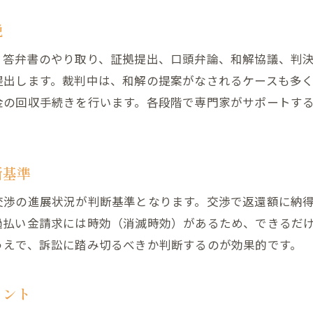
弁護士と司法書士の違いを徹底比較
説
過払い金請求における弁護士と司法書士の役割
、答弁書のやり取り、証拠提出、口頭弁論、和解協議、判
過払い金訴訟で選ぶべき専門家の見極め方
提出します。裁判中は、和解の提案がなされるケースも多
過払い金 裁判で弁護士と司法書士の違いを比較
金の回収手続きを行います。各段階で専門家がサポートす
過払い金訴訟の成功率と専門家選びのポイント
過払い金請求は弁護士と司法書士どちらが有利か
過払い金訴訟の費用や対応範囲の違いを確認
断基準
過払い金裁判の期間や回数の実情とは
交渉の進展状況が判断基準となります。交渉で返還額に納
過払い金裁判の平均的な期間と注意点について
過払い金請求には時効（消滅時効）があるため、できるだ
過払い金 裁判が長引く主な理由と対策方法
うえで、訴訟に踏み切るべきか判断するのが効果的です。
過払い金裁判の回数はどれくらいになるのか
過払い金訴訟の期間を短縮するポイントを解説
イント