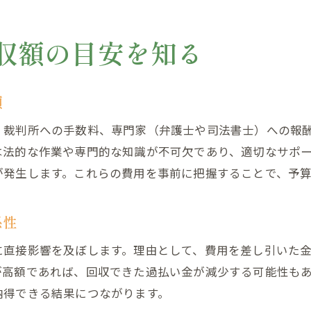
過払い金請求裁判のスケジュール管理術
過払い金訴訟で証拠書類を整える重要性
収額の目安を知る
過払い金裁判の交渉ポイントと失敗例
判決と和解の違いを理解するために
類
過払い金訴訟の判決と和解の違いを徹底解説
過払い金 裁判判決の特徴とメリット・デメリット
、裁判所への手数料、専門家（弁護士や司法書士）への報
過払い金請求で和解を選ぶ際の判断基準
は法的な作業や専門的な知識が不可欠であり、適切なサポ
が発生します。これらの費用を事前に把握することで、予
過払い金訴訟の判決までの流れと注意点
過払い金 裁判和解の条件や進め方を解説
係性
過払い金訴訟で判決と和解どちらを目指すべきか
過払い金訴訟で失敗しない判断基準とは
に直接影響を及ぼします。理由として、費用を差し引いた
が高額であれば、回収できた過払い金が減少する可能性も
過払い金訴訟で失敗を防ぐための重要な視点
納得できる結果につながります。
過払い金請求の成功率を高める判断基準