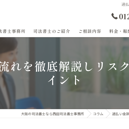
過
01
法書士事務所
司法書士のご紹介
ご相談内容
料金・報
過払い金
流れを徹底解説しリス
任意整理
イント
登記
相続
遺産分割
大阪の司法書士なら西田司法書士事務所
コラム
過払い金