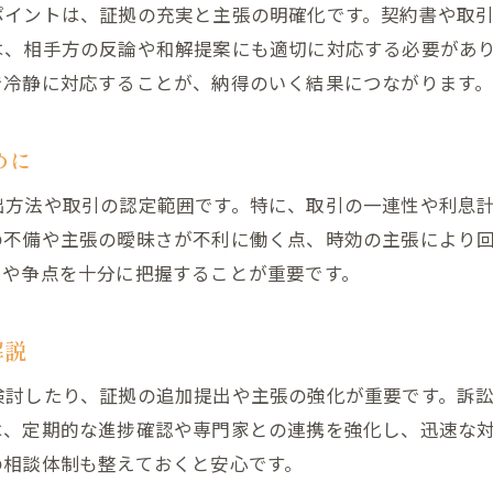
過払い金訴訟で想定されるスケジュール例
ポイントは、証拠の充実と主張の明確化です。契約書や取
過払い金 裁判期間と回数の実体験から学ぶ
は、相手方の反論や和解提案にも適切に対応する必要があ
実際に負けるリスクやデメリットも解説
で冷静に対応することが、納得のいく結果につながります
過払い金 裁判で負ける主なパターンと要因
過払い金訴訟のデメリットや注意すべき点
めに
過払い金請求で失敗を避けるための対策
出方法や取引の認定範囲です。特に、取引の一連性や利息
過払い金訴訟リスクを最小限に抑える方法
の不備や主張の曖昧さが不利に働く点、時効の主張により
過払い金 裁判の控訴リスクや対応策を紹介
クや争点を十分に把握することが重要です。
過払い金訴訟のデメリット事例から学ぶ注意点
裁判を長引かせないためのポイント紹介
解説
過払い金訴訟を早期解決するための工夫とは
検討したり、証拠の追加提出や主張の強化が重要です。訴
過払い金 裁判が長引く原因と対処方法
は、定期的な進捗確認や専門家との連携を強化し、迅速な
過払い金訴訟でスムーズな進行を目指すコツ
の相談体制も整えておくと安心です。