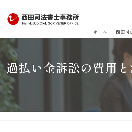
ホーム
西田司
過払い金訴訟の費用と