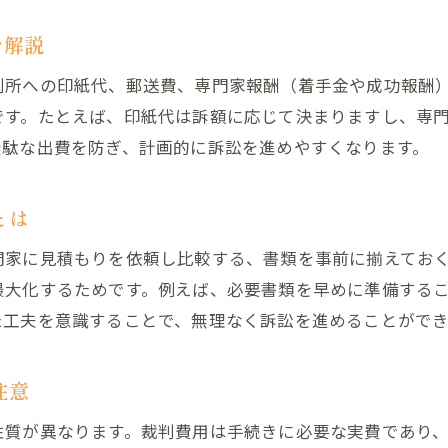
過払い金訴訟を始めるべきタイミングの見極め
を解説
過払い金請求で専門家を選ぶ際の注意点
過払い金訴訟の費用対効果を確かめる方法
判所への印紙代、郵送費、専門家報酬（着手金や成功報酬
です。たとえば、印紙代は訴額に応じて決まりますし、専
過払い金訴訟で後悔しないためのポイント
無駄な出費を防ぎ、計画的に訴訟を進めやすくなります。
とは
門家に見積もりを依頼し比較する、書類を事前に揃えてお
最大化するためです。例えば、必要書類を早めに準備する
た工夫を意識することで、無理なく訴訟を進めることができ
注意
性質が異なります。裁判費用は手続きに必要な実費であり