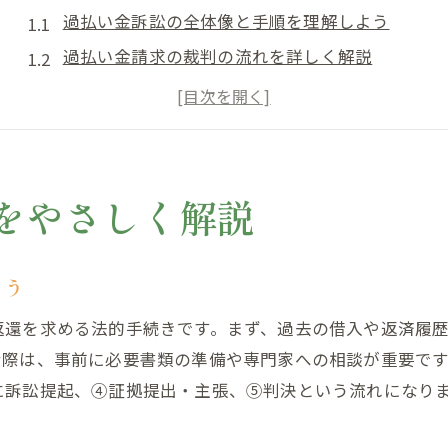
過払い金訴訟の全体像と手順を理解しよう
過払い金請求の裁判の流れを詳しく解説
過払い金の訴訟はいつ始めるべきか判断基準
過払い金訴訟の開始から判決までのポイント
過払い金 裁判の争点や注意点を知るために
過払い金訴訟が長引く場合の対応策を解説
をやさしく解説
訴訟費用の内訳と回収額の目安を知る
過払い金訴訟で発生する主な費用の種類
よう
過払い金請求の裁判費用と回収額の関係性
返還を求める法的手続きです。まず、過去の借入や返済履
過払い金訴訟にかかる実際の費用内訳を解説
む際は、事前に必要書類の準備や専門家への相談が重要で
過払い金 裁判費用を抑えるための工夫とは
に訴訟提起、④証拠提出・主張、⑤判決という流れになり
過払い金 裁判費用と成功報酬の違いに注意
過払い金訴訟で見落としやすい追加費用の例