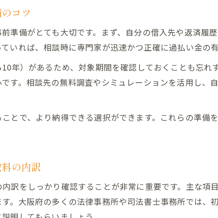
過払い金相談時の無料診断で確認できるポイント
備のコツ
無料相談を活用した過払い金請求成功のコツ
事前準備がとても大切です。まず、自分の借入先や返済履
過払い金問題解決へ無料相談を活かす具体的手順
っていれば、相談時に専門家が迅速かつ正確に過払い金の
過払い金請求のリスクとメリットを正しく知る
ら10年）があるため、対象期間を確認しておくことも忘れ
過払い金請求の主なメリットとその活用法
心です。相談先の無料調査やシミュレーションを活用し、
過払い金請求に伴うリスクとトラブル事例
過払い金相談で知っておきたいデメリット解説
ることで、より納得できる選択ができます。これらの準備
過払い金請求の実績や成功事例を参考にする方法
過払い金請求に失敗しないためのリスク管理術
数料の内訳
の内訳をしっかり確認することが非常に重要です。主な項
ます。大阪府の多くの法律事務所や司法書士事務所では、
に説明してもらいましょう。