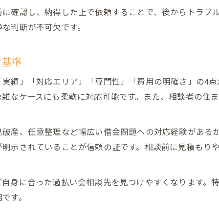
前に確認し、納得した上で依頼することで、後からトラブ
過払い金請求をスムーズに進めるためのポイント
静な判断が不可欠です。
過払い金相談時に知っておくべき交渉の進め方
過払い金請求で失敗しないための注意事項
な基準
信頼できる過払い金相談先の選び方と注意点
「実績」「対応エリア」「専門性」「費用の明確さ」の4点
失敗しない過払い金相談先選びの基準を解説
複雑なケースにも柔軟に対応可能です。また、相談者の住
大阪府で評価の高い過払い金相談先の特徴
過払い金請求で評判が良い相談先を見極める方法
己破産、任意整理など幅広い借金問題への対応経験がある
過払い金専門家選びで重視すべきチェック項目
が明示されていることが信頼の証です。相談前に見積もり
過払い金相談先の実績や口コミを活用するコツ
無料相談を活用した過払い金問題解決の道筋
ご自身に合った過払い金相談先を見つけやすくなります。
過払い金無料相談のメリットと利用方法を紹介
明です。
大阪府で受けられる過払い金無料相談サービス一覧