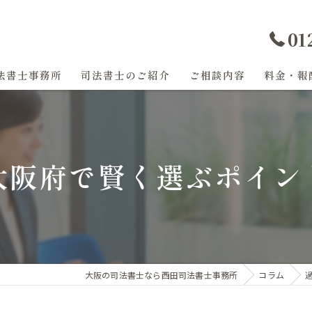
01
法書士事務所
司法書士のご紹介
ご相談内容
料金・報
過払い金
任意整理
大阪府で賢く選ぶポイン
登記
相続
遺産分割
大阪の司法書士なら西田司法書士事務所
コラム