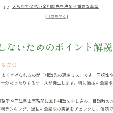
大阪府で過払い金相談先を決める重要な基準
過払い金請求を安心して進める事前準備のコツ
過払い金相談時に確認すべき費用と手数料の内訳
過払い金専門家選びで気をつけたいチェックポイン
安心して過払い金を相談する方法とは
しないためのポイント解説
過払い金相談を安心して始めるための事前知識
大阪府で信頼できる過払い金相談先の特徴を解説
する方法
過払い金相談無料サービス利用時の注意点
てよく挙げられるのが「相談先の選定ミス」です。信頼性
口コミで分かる安心できる過払い金相談先の選び方
不十分だったりするケースが発生します。特に過払い金請
過払い金請求を相談する際のトラブル回避策
手続きの流れから過払い金請求のコツまで徹底解説
事務所や司法書士事務所に無料相談を申し込み、相談時の
過払い金請求手続きの全体像と流れを詳しく紹介
評判ランキング、過払い金請求の実績をチェックし、信頼
過払い金相談から請求完了までの必要書類と準備