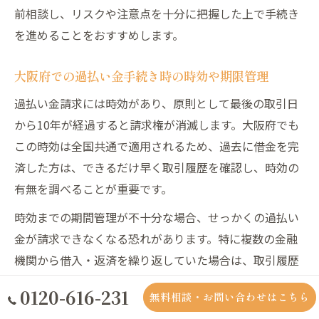
前相談し、リスクや注意点を十分に把握した上で手続き
を進めることをおすすめします。
大阪府での過払い金手続き時の時効や期限管理
過払い金請求には時効があり、原則として最後の取引日
から10年が経過すると請求権が消滅します。大阪府でも
この時効は全国共通で適用されるため、過去に借金を完
済した方は、できるだけ早く取引履歴を確認し、時効の
有無を調べることが重要です。
時効までの期間管理が不十分な場合、せっかくの過払い
金が請求できなくなる恐れがあります。特に複数の金融
機関から借入・返済を繰り返していた場合は、取引履歴
の整理が複雑になりやすいため、専門家のサポートを受
0120-616-231
無料相談・お問い合わせはこちら
けることが有効です。大阪市内の法律事務所や司法書士