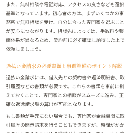
また、無料相談や電話対応、アクセスの良さなども選択
トとは
基準となっています。初心者の方は、まずいくつかの事
大阪府での過払い金手続き時の時効や期限
務所で無料相談を受け、自分に合った専門家を選ぶこと
管理
が安心につながります。相談先によっては、手数料や報
過払い金請求における情報収集の重要性と
酬体系が異なるため、契約前に必ず確認し納得した上で
方法
依頼しましょう。
過払い金手続きなら大阪で得られるメリットと
は
過払い金請求の必要書類と事前準備のポイント解説
過払い金手続きを大阪で行うメリットと強
過払い金請求には、借入先との契約書や返済明細書、取
み
引履歴などの書類が必要です。これらの書類を事前に揃
大阪府での過払い金請求が支持される理由
えておくことで、専門家との相談がスムーズに進み、正
とは
確な返還請求額の算出が可能となります。
過払い金請求の評判ランキングを参考にす
もし書類が手元にない場合でも、専門家が金融機関に取
る利点
引履歴の開示請求を行うこともできますが、時間がかか
大阪府で専門家に過払い金相談するメリッ