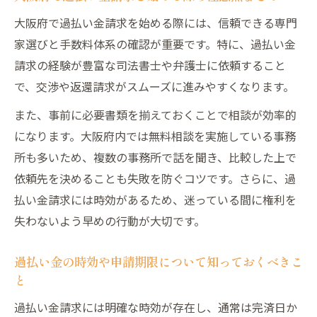
策
大阪府で過払い金請求を始める際には、信頼できる専門
初めての過払い金手続きで迷わない大阪府
家選びと手数料体系の確認が重要です。特に、過払い金
の対策
請求の経験が豊富な司法書士や弁護士に依頼すること
大阪府で専門家に過払い金相談する際のコ
で、交渉や返還請求がスムーズに進みやすくなります。
ツ
また、事前に必要書類を揃えておくことで相談が効率的
過払い金請求の流れと大阪府での実践的な
になります。大阪府内では無料相談を実施している事務
手順
所も多いため、複数の事務所で話を聞き、比較した上で
過払い金の証拠書類を揃える大阪での具体
依頼先を決めることも失敗を防ぐコツです。さらに、過
的な方法
払い金請求には時効があるため、迷っている間に権利を
失わないよう早めの行動が大切です。
大阪で過払い金手続きを効率的に進めるポ
イント
過払い金の時効や申請期限について知っておくべきこ
安心して過払い金請求を進めるための準備法
と
過払い金手続きを安心して始めるための準
過払い金請求には明確な時効が存在し、通常は完済日か
備ポイント