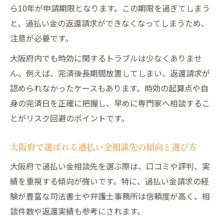
ら10年が申請期限となります。この期限を過ぎてしまう
大阪府で過払い金相談前に整理すべき書類
と、過払い金の返還請求ができなくなってしまうため、
リスト
注意が必要です。
過払い金請求の時効を意識した準備の重要
大阪府内でも時効に関するトラブルは少なくありませ
性
ん。例えば、完済後長期間放置してしまい、返還請求が
専門家への過払い金相談をスムーズにする
認められなかったケースもあります。時効の起算点や自
工夫
身の完済日を正確に把握し、早めに専門家へ相談するこ
大阪府で過払い金手続きにかかる費用の把
とがリスク回避のポイントです。
握方法
大阪府の過払い金申請で押さえるべき注意点
大阪府で選ばれる過払い金相談先の傾向と選び方
大阪府の過払い金申請で気をつけたいポイ
大阪府で過払い金相談先を選ぶ際は、口コミや評判、実
ントまとめ
績を重視する傾向が強いです。特に、過払い金請求の経
過払い金請求時に起こりやすいトラブルと
験が豊富な司法書士や弁護士事務所は信頼度が高く、相
回避策
談件数や返還実績も参考にされます。
過払い金手続きで知っておくべきデメリッ