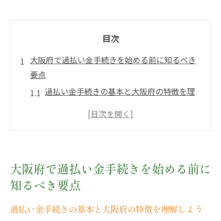
目次
大阪府で過払い金手続きを始める前に知るべき
要点
過払い金手続きの基本と大阪府の特徴を理
解しよう
大阪府で過払い金請求を始める際の注意点
まとめ
過払い金の時効や申請期限について知って
大阪府で過払い金手続きを始める前に
おくべきこと
知るべき要点
大阪府で選ばれる過払い金相談先の傾向と
選び方
過払い金手続きの基本と大阪府の特徴を理解しよう
過払い金請求の必要書類と事前準備のポイ