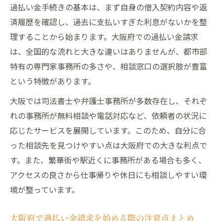
過払い金手続きの基本は、まず自身の借入契約内容や返
ント解説
済履歴を確認し、過去に支払いすぎた利息がないかを整
過払い金請求を大阪で行う際の安心ポイントと
理することから始まります。大阪府での過払い金請求
は
は、全国的な流れと大きな違いはありませんが、都市部
過払い金請求で安心を得るための大阪府な
特有の専門家事務所の多さや、相談窓口の選択肢が豊富
らではの工夫
という特徴があります。
専門家選びで失敗しない大阪府の過払い金
大阪では司法書士や弁護士事務所が多数存在し、それぞ
ポイント
れの事務所が無料相談や電話対応など、依頼者の状況に
過払い金相談が無料の窓口を大阪で活用す
応じたサービスを展開しています。このため、自分に合
る方法
った相談先を見つけやすい点は大阪府での大きな利点で
過払い金請求の評判や口コミを活かした事
す。また、繁華街や駅近くに事務所がある場合も多く、
務所選び
アクセスの良さから仕事帰りや休日にも相談しやすい環
大阪府での過払い金請求でデメリットを避
境が整っています。
ける方法
大阪府で過払い金請求を始める際の注意点まとめ
初めての過払い金手続きに役立つ大阪での具体