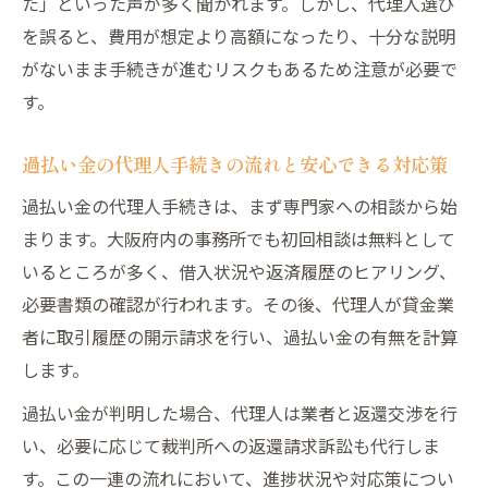
の注意点
た」といった声が多く聞かれます。しかし、代理人選び
を誤ると、費用が想定より高額になったり、十分な説明
過払い金請求を代理人に依頼する場合のリ
がないまま手続きが進むリスクもあるため注意が必要で
スク回避策
す。
過払い金手続きで委任状が必要なケースと
注意事項
過払い金の代理人手続きの流れと安心できる対応策
過払い金の代理人選任時の裁判手続き上の
過払い金の代理人手続きは、まず専門家への相談から始
注意点
まります。大阪府内の事務所でも初回相談は無料として
弁護士と司法書士の選び方比較解説
いるところが多く、借入状況や返済履歴のヒアリング、
過払い金請求で弁護士と司法書士を選ぶ基
必要書類の確認が行われます。その後、代理人が貸金業
準
者に取引履歴の開示請求を行い、過払い金の有無を計算
過払い金手続きの依頼先を比較する際の重
します。
要な視点
過払い金が判明した場合、代理人は業者と返還交渉を行
弁護士と司法書士の過払い金代理権の違い
い、必要に応じて裁判所への返還請求訴訟も代行しま
を解説
す。この一連の流れにおいて、進捗状況や対応策につい