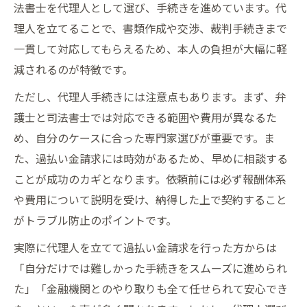
過払い金相談前に大阪府で必ず確認したい
法書士を代理人として選び、手続きを進めています。代
ポイント
理人を立てることで、書類作成や交渉、裁判手続きまで
過払い金請求で大阪府の事務所を選ぶ際の
一貫して対応してもらえるため、本人の負担が大幅に軽
基準とは
減されるのが特徴です。
大阪府の過払い金相談の口コミや評判を活
ただし、代理人手続きには注意点もあります。まず、弁
用する方法
護士と司法書士では対応できる範囲や費用が異なるた
過払い金請求のデメリットを大阪府で抑え
め、自分のケースに合った専門家選びが重要です。ま
るコツ
た、過払い金請求には時効があるため、早めに相談する
大阪府で過払い金相談を安心して進めるた
ことが成功のカギとなります。依頼前には必ず報酬体系
めの準備
や費用について説明を受け、納得した上で契約すること
がトラブル防止のポイントです。
代理人による過払い金請求の注意点
過払い金請求の代理人手続きで起こりやす
実際に代理人を立てて過払い金請求を行った方からは
いトラブル
「自分だけでは難しかった手続きをスムーズに進められ
代理人による過払い金請求の制限と法律上
た」「金融機関とのやり取りも全て任せられて安心でき