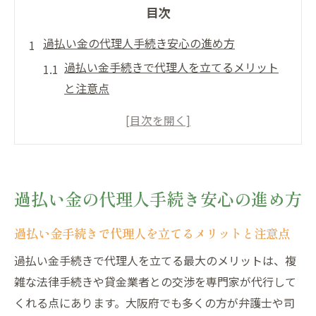
目次
過払い金の代理人手続き安心の進め方
過払い金手続きで代理人を立てるメリット
と注意点
過払い金の代理人手続きの流れと安心でき
る対応策
大阪府で過払い金代理人を選ぶ際の重要ポ
イント
過払い金の代理人手続き安心の進め方
過払い金請求を代理人に依頼する際の信頼
性の見極め方
過払い金手続きで代理人を立てるメリットと注意点
過払い金の代理人手続きで失敗しない方法
過払い金手続きで代理人を立てる最大のメリットは、複
を徹底解説
雑な法律手続きや貸金業者との交渉を専門家が代行して
大阪府で過払い金相談を始める前に
くれる点にあります。大阪府でも多くの方が弁護士や司