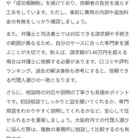
ックリスト
や「成功報酬制」を掲げており、依頼者の負担を減らす
工夫をしています。ただし、事前に費用の内訳や追加料
スムーズな過払い金手続きの秘訣とは
金の有無をしっかり確認しましょう。
過払い金手続きをスムーズに進めるための
基本対策
また、弁護士と司法書士では対応できる請求額や手続き
過払い金請求の流れを円滑化するポイント
の範囲が異なるため、自分のケースに合った専門家を選
を解説
ぶことが大切です。例えば、請求額が140万円を超える
場合は弁護士に依頼する必要があります。口コミや評判
過払い金代理人手続きで困らない準備と対
ランキング、過去の解決事例も参考にすると、信頼でき
応法
る代理人選びの一助となります。
過払い金相談で事前にやるべき対応策とは
さらに、相談時の対応や説明の丁寧さも見極めポイント
過払い金手続きのトラブルを防ぐ秘訣と注
です。初回相談でしっかりと話を聞いてくれるか、専門
意点
用語をわかりやすく説明してくれるかなど、安心して任
せられるかを重視しましょう。大阪府内での代理人選び
に悩んだ際は、複数の事務所に相談して比較するのも有