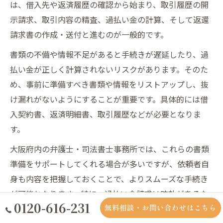
は、借入先や返済履歴の確認から始まり、取引履歴の開
示請求、取引内容の精査、過払い金の計算、そして返還
請求書の作成・送付と進むのが一般的です。
書類の不備や情報不足があると手続きが遅延したり、過
払い金が正しく計算されないリスクがあります。そのた
め、事前に準備すべき書類や情報をリストアップし、抜
け漏れがないようにすることが重要です。具体的には借
入契約書、返済明細書、取引履歴などが必要となりま
す。
大阪府内の弁護士・司法書士事務所では、これらの書類
準備をサポートしてくれる場合が多いですが、依頼者自
身も内容を把握しておくことで、よりスムーズな手続き
が可能となります。特に、過払い金請求は時効があるた
0120-616-231
無料相談・お問い合わせはこちら
め、早めの準備が成功のポイントとなります。