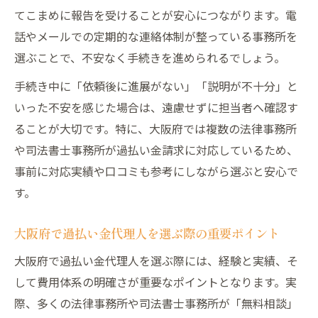
過払い金請求で知るべき依頼先ごとのメリ
てこまめに報告を受けることが安心につながります。電
ットと注意点
話やメールでの定期的な連絡体制が整っている事務所を
司法書士と弁護士の過払い金請求費用の比
選ぶことで、不安なく手続きを進められるでしょう。
較ポイント
手続き中に「依頼後に進展がない」「説明が不十分」と
過払い金手続きに必要な書類を整理
いった不安を感じた場合は、遠慮せずに担当者へ確認す
過払い金手続きに不可欠な書類と準備の流
ることが大切です。特に、大阪府では複数の法律事務所
れ
や司法書士事務所が過払い金請求に対応しているため、
過払い金請求で必要となる書類の集め方と
事前に対応実績や口コミも参考にしながら選ぶと安心で
注意点
す。
過払い金代理人手続きで用意すべき書類一
覧
大阪府で過払い金代理人を選ぶ際の重要ポイント
過払い金請求を円滑に進めるための書類整
大阪府で過払い金代理人を選ぶ際には、経験と実績、そ
理術
して費用体系の明確さが重要なポイントとなります。実
過払い金手続き前に把握したい書類のチェ
際、多くの法律事務所や司法書士事務所が「無料相談」