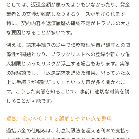
説
としては、返還金額が思ったよりも少なかったり、貸金
業者との交渉が難航したりするケースが挙げられます。
評判ランキングを参考に過払い金対応を見
特に、契約内容や返済履歴の確認不足がトラブルの大き
直す
な要因となることが多いです。
思わぬ過払い金トラブルを防ぐ心得とは
例えば、請求手続きの途中で債務整理や自己破産との関
過払い金相談で失敗しない準備のコツ
係性が問題となり、ブラックリストへの登録や新たな借
過払い金請求前に知るべきリスクと対応法
入制限といったリスクが浮上する場合もあります。実際
過払い金トラブル回避のための心得と心構
の経験談でも、「返還請求を進めた結果、思っていた以
え
上に手続きが複雑だった」といった声が多く聞かれま
過払い金後悔談から見る防止策と実体験
す。こうした実態を知ることで、事前に適切な対策を講
過払い金CMが怪しいと感じた時の見極め方
じることが可能です。
評判や口コミから読み解く過払い金相談の注意
点
過払い金のからくりと誤解しやすい点を整理
過払い金相談の評判や口コミの活用法
過払い金の仕組みは、利息制限法を超える利率で支払っ
過払い金ランキングサイトの信頼性を検証