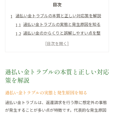
目次
過払い金トラブルの本質と正しい対応策を解説
過払い金トラブルの実態と発生原因を知る
過払い金のからくりと誤解しやすい点を整
理
過払い金請求時の注意点とリスクの回避策
過払い金対応で大切な相談先の選び方とは
過払い金トラブルを未然に防ぐ基本の心得
過払い金トラブルの本質と正しい対応
返還額が少ない…過払い金請求の落とし穴
策を解説
過払い金返還額が減る主な理由と見落とし
過払い金トラブルの実態と発生原因を知る
過払い金請求の落とし穴に陥るケース例
過払い金クズ事例から学ぶ後悔しない備え
過払い金トラブルは、返還請求を行う際に想定外の事態
過払い金が戻らない事例と対策を詳しく解
が発生することが多い点が特徴です。代表的な発生原因