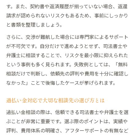
過払い金司法書士費用の内訳と注意ポイン
す。また、契約書や返済履歴が揃っていない場合、返還
ト
請求が認められないリスクもあるため、事前にしっかり
過払い金相談のリスクと安全な進め方とは
と書類を整理しましょう。
過払い金請求でトラブルを避ける費用確認
さらに、交渉が難航した場合には専門家によるサポート
法
が不可欠です。自分だけで進めようとせず、司法書士や
過払い金無料相談を利用する際の注意点
弁護士に相談することで、リスクを最小限に抑えられた
という事例も多く見られます。失敗例としては、「無料
相談だけで判断し、依頼先の評判や費用を十分に確認し
なかった」ことで後悔したケースが挙げられます。
過払い金対応で大切な相談先の選び方とは
過払い金相談の際は、信頼できる司法書士や弁護士を選
ぶことが非常に重要です。選ぶ際のポイントは、実績や
評判、費用体系の明確さ、アフターサポートの有無など