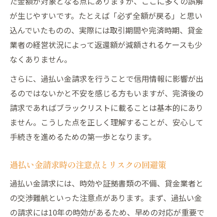
た金額が対象となる点にありますが、ここに多くの誤解
過払い金クズ事務所に騙されない見抜き方
が生じやすいです。たとえば「必ず全額が戻る」と思い
込んでいたものの、実際には取引期間や完済時期、貸金
過払い金口コミでよくある誤解とその真実
業者の経営状況によって返還額が減額されるケースも少
過払い金相談先選びの注意ポイントまとめ
なくありません。
専門家選びで後悔しない過払い金対応方法
さらに、過払い金請求を行うことで信用情報に影響が出
過払い金専門家選びの基本と重要な基準
るのではないかと不安を感じる方もいますが、完済後の
過払い金司法書士と弁護士の違いを比較
請求であればブラックリストに載ることは基本的にあり
過払い金対応で後悔しない相談先の見極め
ません。こうした点を正しく理解することが、安心して
方
手続きを進めるための第一歩となります。
過払い金請求の成功につながる専門家の探
し方
過払い金請求時の注意点とリスクの回避策
過払い金で頼れる専門家の特徴と注意点
過払い金請求には、時効や証拠書類の不備、貸金業者と
費用やリスクも気になる過払い金の安心相談術
の交渉難航といった注意点があります。まず、過払い金
過払い金相談の費用相場と安心の選び方
の請求には10年の時効があるため、早めの対応が重要で