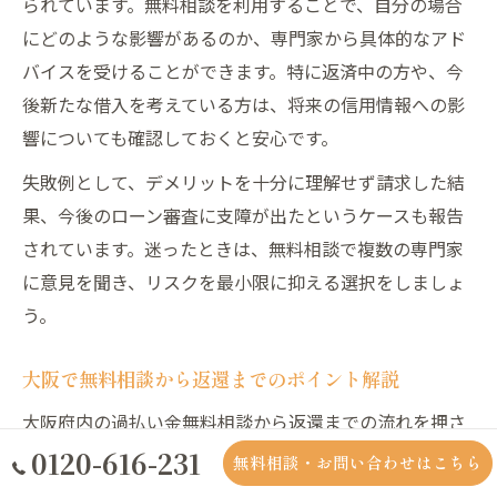
られています。無料相談を利用することで、自分の場合
にどのような影響があるのか、専門家から具体的なアド
バイスを受けることができます。特に返済中の方や、今
後新たな借入を考えている方は、将来の信用情報への影
響についても確認しておくと安心です。
失敗例として、デメリットを十分に理解せず請求した結
果、今後のローン審査に支障が出たというケースも報告
されています。迷ったときは、無料相談で複数の専門家
に意見を聞き、リスクを最小限に抑える選択をしましょ
う。
大阪で無料相談から返還までのポイント解説
大阪府内の過払い金無料相談から返還までの流れを押さ
えておくことで、手続きを円滑に進めることができま
0120-616-231
無料相談・お問い合わせはこちら
す。まずは無料相談を利用し、自分の取引履歴や状況を