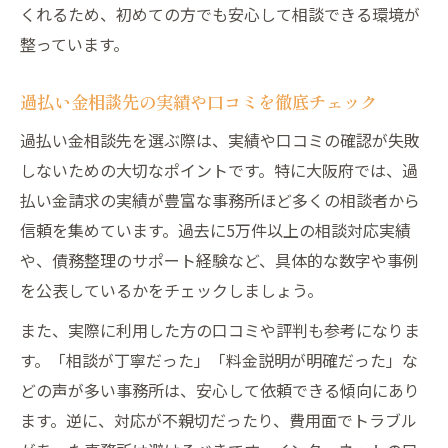
くれるため、初めての方でも安心して相談できる環境が
ツ
整っています。
過払い金請求のデメリットも無料相談で確
認
過払い金相談先の実績や口コミを徹底チェック
大阪で無料相談から返還までのポイント解
過払い金相談先を選ぶ際は、実績や口コミの確認が失敗
説
しないための大切なポイントです。特に大阪府では、過
過払い金請求を失敗しないための相談活用
払い金請求の実績が豊富な事務所ほど多くの相談者から
法
信頼を集めています。過去に5万件以上の相談対応実績
大阪府内で無料相談できる過払い金解決の道
や、債務整理のサポート経験など、具体的な数字や事例
大阪府内で過払い金無料相談を活用する方
を公表しているかをチェックしましょう。
法
また、実際に利用した方の口コミや評判も参考になりま
過払い金請求の悩みを無料相談で解決に導
す。「相談が丁寧だった」「料金説明が明確だった」な
く
どの声が多い事務所は、安心して依頼できる傾向にあり
大阪の専門家による過払い金無料相談の活
ます。逆に、対応が不親切だったり、費用面でトラブル
用例