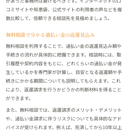
があった事務所は避けるべきです。インターネットの口
過払い金相談で安心して解決を目指すポイ
コミサイトや知恵袋、公式サイトの利用者の声などを複
ント
数比較して、信頼できる相談先を見極めましょう。
大阪で選ぶべき過払い金無料相談のチェッ
無料相談で分かる過払い金の返還見込み
ク項目
無料相談を利用することで、過払い金の返還見込み額や
手続きの流れが具体的に把握できます。相談時には、取
引履歴や契約内容をもとに、どれくらいの過払い金が発
生しているかを専門家が計算し、目安となる返還額や手
続きにかかる期間についても説明してもらえます。これ
により、返還請求を行うかどうかの判断材料を得ること
ができます。
また、無料相談では、返還請求のメリット・デメリット
や、過払い金請求に伴うリスクについても具体的なアド
バイスが受けられます。例えば、完済してから10年以上