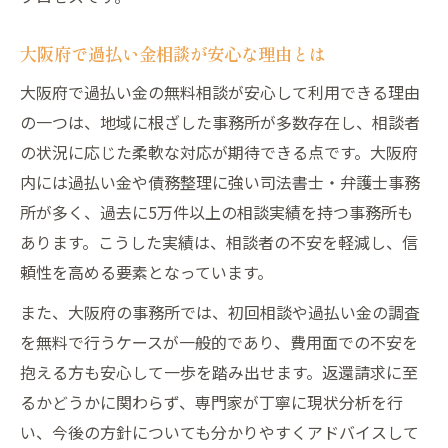
過払い金無料相談を選ぶ際の口コミ活用術
過払い金が気になる方へ大阪の無料相談活用術
大阪府で過払い金相談が安心な理由とは
過払い金が気になる時の無料相談の使い方
大阪府で過払い金の無料相談が安心して利用できる理由
大阪の過払い金無料相談で不安を解消する
の一つは、地域に根ざした事務所が多数存在し、相談者
方法
の状況に応じた柔軟な対応が期待できる点です。大阪府
過払い金返還額の目安を無料相談で確認し
内には過払い金や債務整理に強い司法書士・弁護士事務
よう
所が多く、過去に5万件以上の相談実績を持つ事務所も
あります。こうした実績は、相談者の不安を軽減し、信
借金問題も相談できる大阪の無料相談の魅
頼性を高める要素となっています。
力
過払い金無料診断で分かることと注意点
また、大阪府の事務所では、初回相談や過払い金の調査
過払い金請求の流れと大阪で失敗しないコツ
を無料で行うケースが一般的であり、費用面での不安を
抱える方も安心して一歩を踏み出せます。返還請求に至
過払い金請求の一般的な流れと大阪での注
るかどうかに関わらず、専門家が丁寧に現状分析を行
意点
い、今後の方針についても分かりやすくアドバイスして
大阪で過払い金請求をスムーズに進めるコ