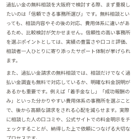
び
過払い金の無料相談を大阪府で検討する際、まず重視し
過払い金請求に強い専門家を大阪で探す方
たいのは「信頼できる事務所選び」です。無料相談とい
法
っても、相談内容やその後の対応、費用体系に違いがあ
口コミで比較する過払い金請求大阪のポイ
るため、比較検討が欠かせません。信頼性の高い事務所
ント
を選ぶポイントとしては、実績の豊富さや口コミ評価、
債務整理も相談できる過払い金請求の流れ
相談者一人ひとりに寄り添ったサポート体制が挙げられ
ます。
大阪府内でおすすめの過払い金請求相談先
口コミで評判の過払い金無料相談を徹底解説
また、過払い金請求の無料相談では、相談だけでなく過
払い金調査も無料で対応しているか、明確な料金説明が
過払い金無料相談の評判を口コミから探る
あるかも重要です。例えば「着手金なし」「成功報酬の
方法
み」といった分かりやすい費用体系の事務所を選ぶこと
大阪で人気の過払い金請求先の口コミ実例
で、後から高額な請求をされる心配を減らせます。実際
過払い金相談のリアルな体験談から学ぶポ
に相談した人の口コミや、公式サイトでの料金明示をチ
イント
ェックすることが、納得した上で依頼につなげる大切な
口コミ評価で分かる過払い金請求の安心度
プロセスです。