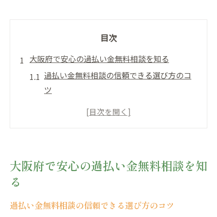
目次
大阪府で安心の過払い金無料相談を知る
過払い金無料相談の信頼できる選び方のコ
ツ
大阪府で過払い金相談が安心な理由とは
過払い金相談先の実績や口コミを徹底チェ
ック
無料相談で分かる過払い金の返還見込み
大阪府で安心の過払い金無料相談を知
大阪府で過払い金請求に強い事務所の特徴
る
過払い金請求のポイント大阪での選び方
過払い金請求で失敗しない大阪の相談先選
過払い金無料相談の信頼できる選び方のコツ